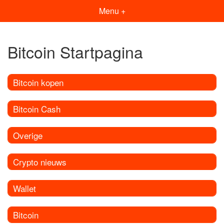
Menu +
Bitcoin Startpagina
Bitcoin kopen
Bitcoin Cash
Overige
Crypto nieuws
Wallet
Bitcoin